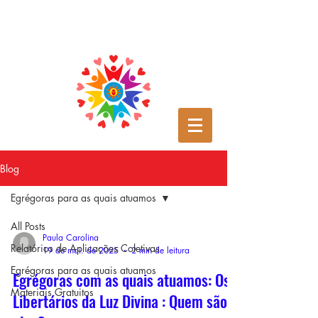
Blog
Egrégoras para as quais atuamos
All Posts
Paula Carolina
Relatórios de Aplicações Coletivas
19 de mai. de 2025
2 min de leitura
Egrégoras para as quais atuamos
Egrégoras com as quais atuamos: Os
Materiais Gratuitos
Libertários da Luz Divina : Quem são