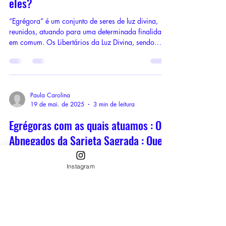
eles?
“Egrégora” é um conjunto de seres de luz divina,
reunidos, atuando para uma determinada finalidade
em comum. Os Libertários da Luz Divina, sendo
“libertário” no sentido sagrado da palavra: aquele
que preza pela liberdade individual, é uma
egrégora formada por consciências que tiveram
passagens intensas e muitas vezes caóticas na Terra,
mas, que despertaram uma chama de verdade nua e
Paula Carolina
19 de mai. de 2025
3 min de leitura
crua, autenticidade e ruptura de padrões opressivos,
onde a hipocrisia virou regra. São espíri
Egrégoras com as quais atuamos : Os
Abnegados da Sarjeta Sagrada : Quem
são eles?
Instagram
Inicio essa série com uma das egrégoras que,
confesso, eu mais gosto de trabalhar, pois, há uma
entega tão grande desses Seres, sem medição de
esforços, para auxiliar o coletivo, que muito me
emociona! Com eles aprendo DEMAIS tanto no