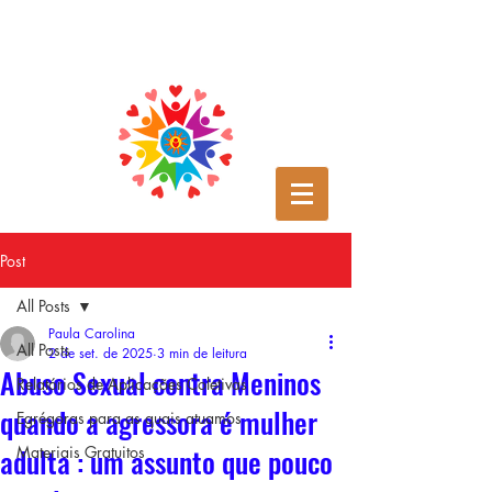
Post
All Posts
Paula Carolina
All Posts
2 de set. de 2025
3 min de leitura
Abuso Sexual contra Meninos
Relatórios de Aplicações Coletivas
quando a agressora é mulher
Egrégoras para as quais atuamos
adulta : um assunto que pouco
Materiais Gratuitos