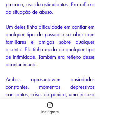
precoce, uso de estimulantes. Era reflexo 
da situação de abuso.
Um deles tinha dificuldade em confiar em 
qualquer tipo de pessoa e se abrir com 
familiares e amigos sobre qualquer 
assunto. Ele tinha medo de qualquer tipo 
de intimidade. Também era reflexo desse 
acontecimento.
Ambos apresentavam ansiedades 
constantes, momentos depressivos 
constantes, crises de pânico, uma tristeza 
profunda e um vazio interior que não 
conseguiam explicar, vazio este que 
Instagram
constantemente era preenchido por 
alguma compulsão principalmente com 
justamente sexo e com comida. 