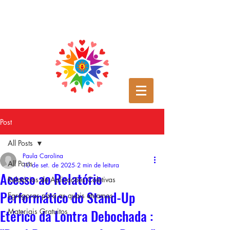
Post
All Posts
Paula Carolina
All Posts
10 de set. de 2025
2 min de leitura
Acesso ao Relatório
Relatórios de Aplicações Coletivas
Performático do Stand-Up
Egrégoras para as quais atuamos
Etérico da Lontra Debochada :
Materiais Gratuitos