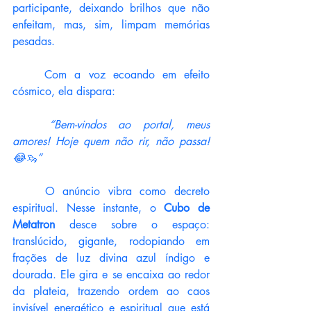
participante, deixando brilhos que não 
enfeitam, mas, sim, limpam memórias 
pesadas.
	Com a voz ecoando em efeito 
cósmico, ela dispara:
	“Bem-vindos ao portal, meus 
amores! Hoje quem não rir, não passa! 
😂🦦”
	O anúncio vibra como decreto 
espiritual. Nesse instante, o 
Cubo de 
Metatron
 desce sobre o espaço: 
translúcido, gigante, rodopiando em 
frações de luz divina azul índigo e 
dourada. Ele gira e se encaixa ao redor 
da plateia, trazendo ordem ao caos 
invisível energético e espiritual que está 