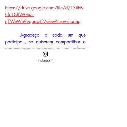
https://drive.google.com/file/d/1XilhB
CksDsffWGu5-
rjTWeWh9ygoewLP/view?usp=sharing
	Agradeço a cada um que 
participou, se quiserem compartilhar o 
que sentiram e acharam, eu vou adorar 
saber!
Instagram
	Um grande abraço a todos!
	Com amor e gratidão,
	Paula Carolina.