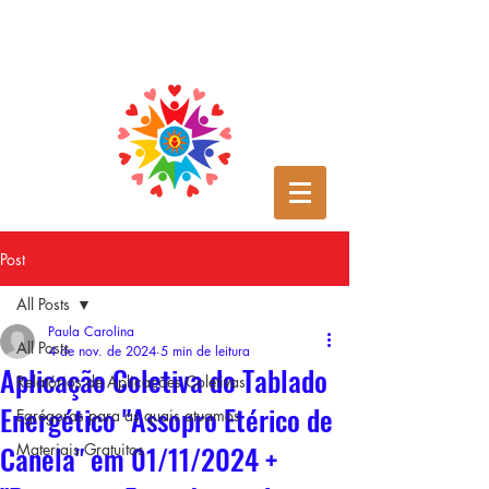
Post
All Posts
Paula Carolina
All Posts
4 de nov. de 2024
5 min de leitura
Aplicação Coletiva do Tablado
Relatórios de Aplicações Coletivas
Energético "Assopro Etérico de
Egrégoras para as quais atuamos
Canela" em 01/11/2024 +
Materiais Gratuitos