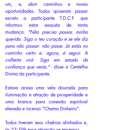
um, e, abrir caminhos e novas 
oportunidades. Todos quiseram passar 
exceto a participante T.D.C.F. que 
informou estar exausta de tanta 
mudança. 
"Não precisa passar, minha 
querida. Siga o teu coração e se ele diz 
para não passar: não passe. Já estás no 
caminho certo e, agora, é seguir. A 
colheita virá. Siga em estado de 
confiança que verás."
 - disse a Centelha 
Divina da participante.
Estava acesa uma vela dourada para 
iluminação e atração de prosperidade e 
uma branca para conexão espiritual 
elevada e incenso "Chama Dinheiro".
Todos tiveram seus chakras alinhados e, 
às 23:59h essa ativação se encerrou.