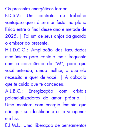
Os presentes energéticos foram:
F.D.S.V.: Um contrato de trabalho 
vantajoso que irá se manifestar no plano 
físico entre o final desse ano e metade de 
2025. | Foi um de seus anjos da guarda 
o emissor do presente.
H.L.D.C.G.: Ampliação das faculdades 
mediúnicas para contato mais frequente 
com a consciência da "M", para que 
você entenda, ainda melhor, o que ela 
necessita e quer de você. | A cabocla 
que te cuida que te concedeu. 
A.L.B.C.: Energização com cristais 
potencializadores do amor próprio. | 
Uma mentora com energia feminia que 
não quis se identificar e eu a vi apenas 
em luz. 
E.I.M.L.: Uma liberação de pensamentos 