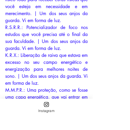
você esteja em necessidade e em 
merecimento. | Um dos seus anjos da 
guarda. Vi em forma de luz.
R.S.R.R.: Potencializador de foco nos 
estudos que você precisa até o final da 
sua faculdade. | Um dos seus anjos da 
guarda. Vi em forma de luz. 
K.R.X.: Liberação de raiva que estava em 
excesso no seu campo energético e 
energização para melhores noites de 
sono. | Um dos seus anjos da guarda. Vi 
em forma de luz. 
M.M.P.R.: Uma proteção, como se fosse 
uma capa energética, que vai entrar em 
ação quando você estiver na iminência 
de algum perigo. Você vai sentir, e, nese 
Instagram
momento, peça aos seus mentores/anjos 
da guarda, o que você deverá fazer e 