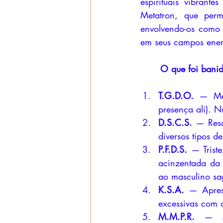
espirituais vibran
Metatron, que per
envolvendo-os como 
em seus campos energ
	O que foi bani
T.G.D.O.
 — Med
presença ali). N
D.S.C.S.
 — Resq
diversos tipos 
P.F.D.S.
 — Trist
acinzentada da 
ao masculino sa
K.S.A.
 — Apres
excessivas com o
M.M.P.R.
 — Me