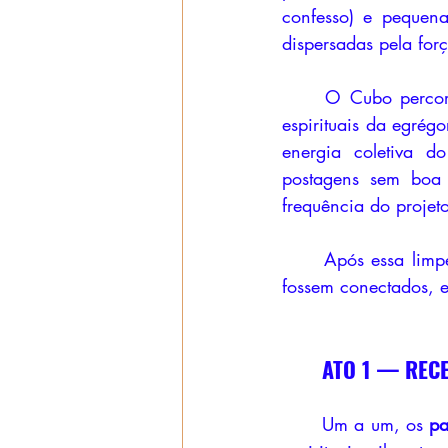
confesso) e pequena
dispersadas pela for
	O Cubo percor
espirituais da egrég
energia coletiva d
postagens sem boa 
frequência do projet
	Após essa limpeza, o palco estava limpo, luminoso e seguro para que os participantes 
fossem conectados, e
	ATO 1 — RE
	Um a um, os 
pa