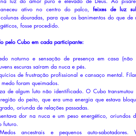
tes na luz do amor puro e elevado de Deus. Ao pisa
maneceu ativo no centro do palco, 
feixes de luz s
colunas douradas, para que os banimentos do que de n
éticos, fosse procedido.
do pelo Cubo em cada participante:
o noturno e sensação de presença em casa (não 
uvens escuras saíram da nuca e pés.
uícios de frustração profissional e cansaço mental. Fila
de medo foram queimados.
eza de algum luto não identificado. O Cubo transmutou
região do peito, que era uma energia que estava bloqu
grado, oriunda de relações passadas.
entava dor na nuca e um peso energético, oriundos d
 futuro.
dos ancestrais e pequenos auto-sabotadores. Vá