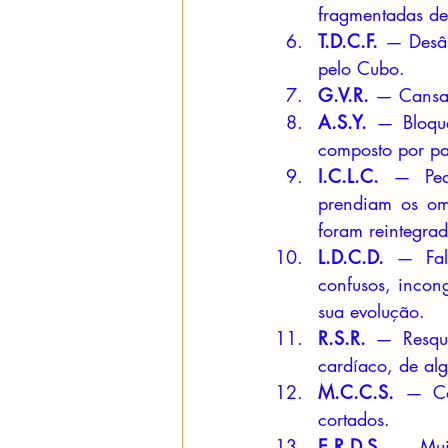
fragmentadas de
T.D.C.F.
 — Desân
pelo Cubo.
G.V.R.
 — Cansaç
A.S.Y.
 — Bloque
composto por pal
I.C.L.C.
 — Pequ
prendiam os omb
foram reintegrad
L.D.C.D.
 — Fal
confusos, incong
sua evolução.
R.S.R.
 — Resquí
cardíaco, de alg
M.C.C.S.
 — Can
cortados.
E.R.D.S.
 — Muit