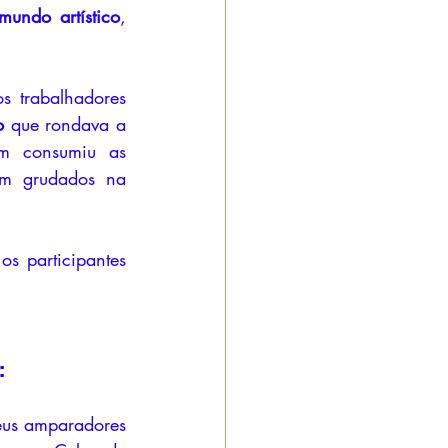
mundo artístico
, 
s trabalhadores 
o
 que rondava a 
m consumiu as 
am grudados na 
:
eus amparadores 