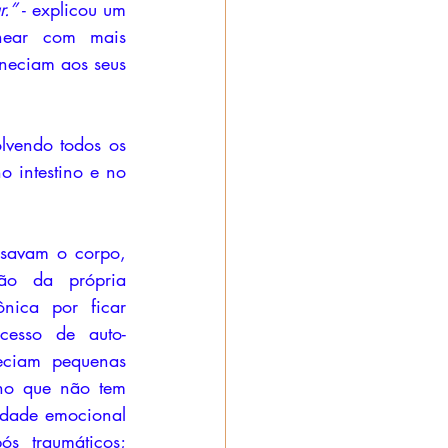
r.”
 - explicou um 
near com mais 
neciam aos seus 
 intestino e no 
ão da própria 
ica por ficar 
cesso de auto-
eciam pequenas 
no que não tem 
dade emocional 
s traumáticos; 