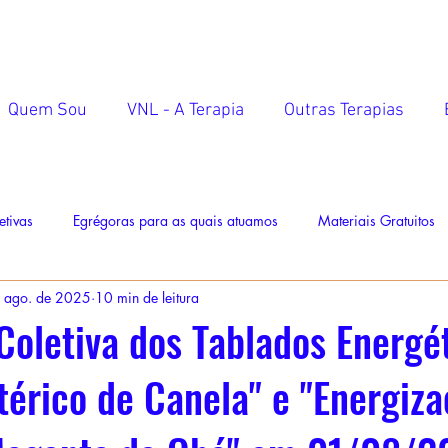
Quem Sou
VNL - A Terapia
Outras Terapias
etivas
Egrégoras para as quais atuamos
Materiais Gratuitos
 ago. de 2025
10 min de leitura
Coletiva dos Tablados Energé
térico de Canela" e "Energiz