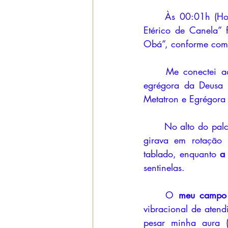
	Às 00:01h (Horário de Brasília) do dia 01/08/2025, o Tablado Energético “Assopro 
Etérico de Canela” 
Obá”, conforme com
	Me conectei ao palco terapêutico, pedi conexão com a egrégora Vibrando na Luz, 
egrégora da Deusa 
Metatron e Egrégora 
	No alto do pal
girava em rotação 
tablado, enquanto 
a
sentinelas. 
	O 
meu campo 
vibracional de atend
pesar minha aura (