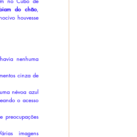
rem no Cubo de 
ubiam do chão
, 
ocivo houvesse 
havia nenhuma 
mentos cinza de 
 uma névoa azul 
eando o acesso 
e preocupações 
rias imagens 