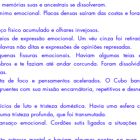
 memórias suas e ancestrais se dissolveram.
imo emocional. Placas densas saíram das costas e fora
o físico acumulado e olhares invejosos.
ios de expressão emocional. Um véu cinza foi retirad
avras não ditas e expressões de opiniões represadas.
enas fissuras emocionais. Haviam algumas teias en
ros e te faziam até andar corcunda. Foram dissolvidos
as.
ta de foco e pensamentos acelerados. O Cubo bani
ruentes com sua missão encarnátoria, repetitivos e desne
cios de luto e tristeza doméstica. Havia uma esfera c
uma tristeza profunda, que foi transmutada.
saço emocional. Cordões sutis ligados a situações 
o estresse mental e haviam algumas pontas na aura, 