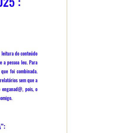
25 :
 leitura do conteúdo 
 a pessoa leu. Para 
 que foi combinada. 
elatórios sem que a 
 enganad@, pois, o 
comigo.
”: