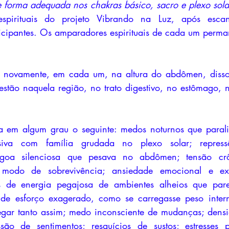
e forma adequada nos chakras básico, sacro e plexo sola
espirituais do projeto Vibrando na Luz, após esca
icipantes. Os amparadores espirituais de cada um perma
estão naquela região, no trato digestivo, no estômago, no
siva com família grudada no plexo solar; repress
goa silenciosa que pesava no abdômen; tensão crôn
 modo de sobrevivência; ansiedade emocional e ex
os de energia pegajosa de ambientes alheios que par
 de esforço exagerado, como se carregasse peso inter
egar tanto assim; medo inconsciente de mudanças; densi
ão de sentimentos; resquícios de sustos; estresses pó