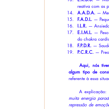
reativa com as p
A.A.D.A.
 — Med
F.A.D.L.
 — Peque
I.L.R.
 — Ansiedad
E.I.M.L.
 — Peso 
do chakra cardí
F.P.D.R.
 — Sauda
P.C.R.C.
 — Preo
Aqui, nós tiv
algum tipo de const
referente à essa situ
	A explicação: 
muita energia parad
repressão de emoçõe