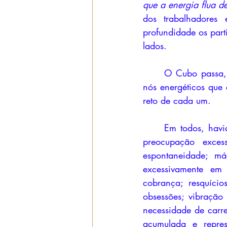
que a energia flua d
dos trabalhadores 
profundidade os part
lados. 
	O Cubo passa, novamente, em cada um, na altura do abdômen, dissolvendo todos os 
nós energéticos que 
reto de cada um. 
	Em todos, havia em algum grau o seguinte: medos noturnos que paralisavam o corpo, 
preocupação exces
espontaneidade; má
excessivamente em
cobrança; resquíci
obsessões; vibração
necessidade de carr
acumulada e repress