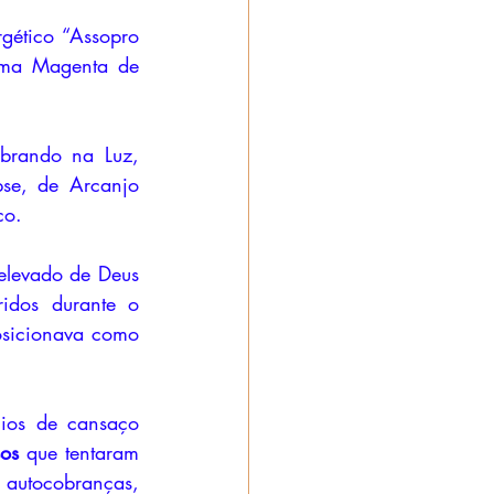
ama Magenta de 
e, de Arcanjo 
co.
elevado de Deus 
idos durante o 
osicionava como 
cios de cansaço 
sos
 que tentaram 
utocobranças, 