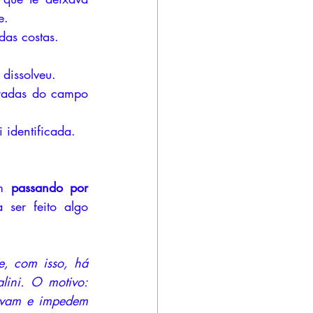
e.
das costas.
dissolveu.
radas do campo 
 identificada.
m 
passando por 
 ser feito algo 
, com isso, há 
ini. O motivo: 
avam e impedem 