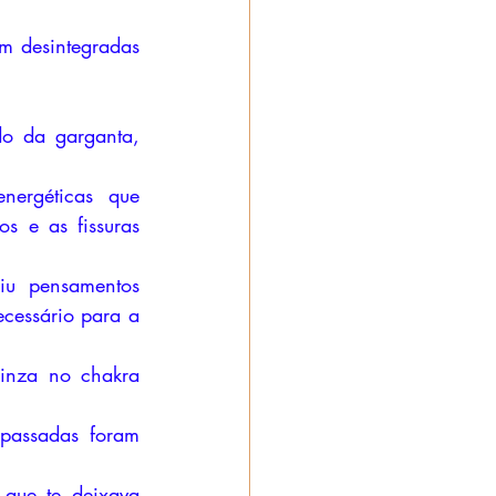
m desintegradas 
o da garganta, 
ergéticas que 
 e as fissuras 
u pensamentos 
cessário para a 
inza no chakra 
passadas foram 
que te deixava 