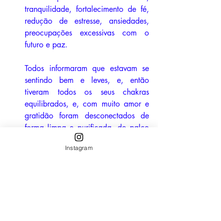
tranquilidade, fortalecimento de fé, 
redução de estresse, ansiedades, 
preocupações excessivas com o 
futuro e paz. 
Todos informaram que estavam se 
sentindo bem e leves, e, então 
tiveram todos os seus chakras 
equilibrados, e, com muito amor e 
gratidão foram desconectados de 
forma limpa e purificada, do palco 
terapêutico Vibrando na Luz. 
Instagram
Participantes que não citei a inicial é 
porque não acessei nada específico a 
respeito, apenas vi recebendo os atos.
Agradeço de coração à cada 