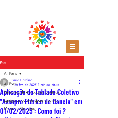
Post
All Posts
Paula Carolina
All Posts
4 de fev. de 2025
3 min de leitura
Aplicação do Tablado Coletivo
Relatórios de Aplicações Coletivas
"Assopro Etérico de Canela" em
Egrégoras para as quais atuamos
01/02/2025 : Como foi ?
Materiais Gratuitos