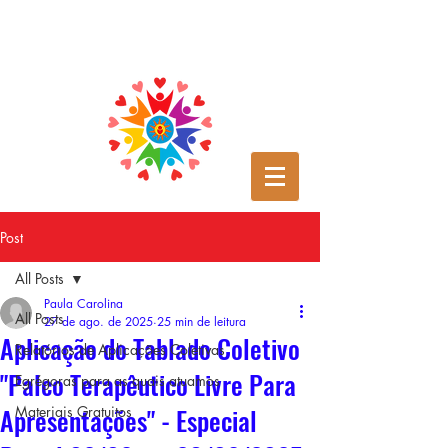
Post
All Posts
Paula Carolina
All Posts
27 de ago. de 2025
25 min de leitura
Aplicação do Tablado Coletivo
Relatórios de Aplicações Coletivas
"Palco Terapêutico Livre Para
Egrégoras para as quais atuamos
Apresentações" - Especial
Materiais Gratuitos