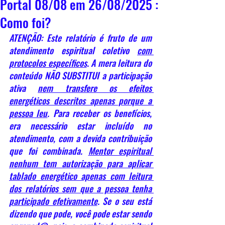
Portal 08/08 em 26/08/2025 :
Como foi?
ATENÇÃO: Este relatório é fruto de um 
atendimento espiritual coletivo 
com 
protocolos específicos
. A mera leitura do 
conteúdo NÃO SUBSTITUI a participação 
ativa 
nem transfere os efeitos 
energéticos descritos apenas porque a 
pessoa leu
. Para receber os benefícios, 
era necessário estar incluído no 
atendimento, com a devida contribuição 
que foi combinada. 
Mentor espiritual 
nenhum tem autorização para aplicar 
tablado energético apenas com leitura 
dos relatórios sem que a pessoa tenha 
participado efetivamente
. Se o seu está 
dizendo que pode, você pode estar sendo 