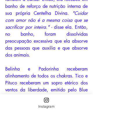
banho de reforço de nutrição interna de 
sua própria Centelha Divina. 
"Cuidar 
com amor não é a mesma coisa que se 
sacrificar por inteira." - 
disse ela. Então, 
no banho, foram dissolvidas 
preocupação excessiva que ela absorve 
das pessoas que auxilia e que absorve 
dos animais. 
Belinha e Padorinha receberam 
alinhamento de todos os chakras. Tico e 
Pituco receberam um sopro etérico dos 
ventos da liberdade, emitido pelo Blue 
Avian Azauzk, que ativou a 
possibilidade de serem ainda mais 
Instagram
compreendidos mesmo sem emitir 
palavras, pois, eles estavam com tensão 
no campo auditivo por barulhos 