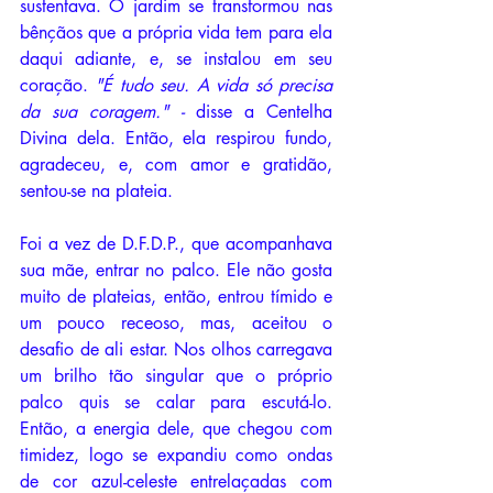
sustentava. O jardim se transformou nas 
bênçãos que a própria vida tem para ela 
daqui adiante, e, se instalou em seu 
coração. 
"É tudo seu. A vida só precisa 
da sua coragem." -
 disse a Centelha 
Divina dela. Então, ela respirou fundo, 
agradeceu, e, com amor e gratidão, 
sentou-se na plateia.
Foi a vez de D.F.D.P., que acompanhava 
sua mãe, entrar no palco. Ele não gosta 
muito de plateias, então, entrou tímido e 
um pouco receoso, mas, aceitou o 
desafio de ali estar. Nos olhos carregava 
um brilho tão singular que o próprio 
palco quis se calar para escutá-lo. 
Então, a energia dele, que chegou com 
timidez, logo se expandiu como ondas 
de cor azul-celeste entrelaçadas com 