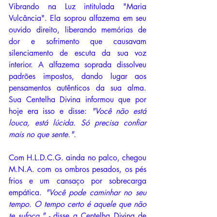
Vibrando na Luz intitulada "Maria 
Vulcância". Ela soprou alfazema em seu 
ouvido direito, liberando memórias de 
dor e sofrimento que causavam 
silenciamento de escuta da sua voz 
interior. A alfazema soprada dissolveu 
padrões impostos, dando lugar aos 
pensamentos autênticos da sua alma. 
Sua Centelha Divina informou que por 
hoje era isso e disse: 
"Você não está 
louca, está lúcida. Só precisa confiar 
mais no que sente.". 
Com H.L.D.C.G. ainda no palco, chegou 
M.N.A. com os ombros pesados, os pés 
frios e um cansaço por sobrecarga 
empática. 
"Você pode caminhar no seu 
tempo. O tempo certo é aquele que não 
te sufoca." - 
disse a Centelha Divina de 