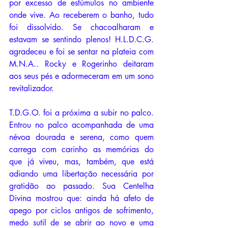
por excesso de estúmulos no ambiente 
onde vive. Ao receberem o banho, tudo 
foi dissolvido. Se chacoalharam e 
estavam se sentindo plenos! H.L.D.C.G. 
agradeceu e foi se sentar na plateia com 
M.N.A.. Rocky e Rogerinho deitaram 
aos seus pés e adormeceram em um sono 
revitalizador.
T.D.G.O. foi a próxima a subir no palco. 
Entrou no palco acompanhada de uma 
névoa dourada e serena, como quem 
carrega com carinho as memórias do 
que já viveu, mas, também, que está 
adiando uma libertação necessária por 
gratidão ao passado. Sua Centelha 
Divina mostrou que: ainda há afeto de 
apego por ciclos antigos de sofrimento, 
medo sutil de se abrir ao novo e uma 