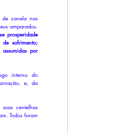
de canela nas 
mãos, e, com sincronia divina, todos assopram nos campos energéticos de seus amparados. 
e prosperidade 
de sofrimento; 
 assumidas por 
o interno do 
rnação, e, da 
suas centelhas 
ram. Todos foram 