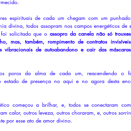
rmecido.
res espirituais de cada um chegam com um punhado 
 foi solicitado que o 
assopro da canela não só trouxess
o, mas, também, rompimento de contratos invisíveis 
os vibracionais de autoabandono e cair das máscaras
os poros da alma de cada um, reacendendo o fog
o estado de presença no aqui e no agora desta enca
ico começou a brilhar, e, todos se conectaram com 
ram calor, outros leveza, outros choraram, e, outros sorri
e por esse ato de amor divino.