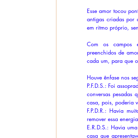
Esse amor tocou pont
antigas criadas por 
em ritmo próprio, s
Com os campos ener
preenchidos de amor 
cada um, para que o 
Houve ênfase nos seg
P.F.D.S.: Foi assopr
conversas pesadas q
casa, pois, poderia v
F.P.D.R.: Havia mui
remover essa energia
E.R.D.S.: Havia uma
casa que apresentava