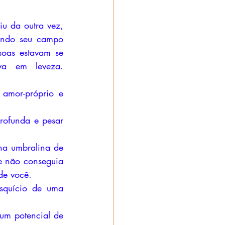
 da outra vez, 
endo seu campo 
soas estavam se 
afastando de você. Depois dessa retirada, o corpo espiritual estava em leveza. 
amor-próprio e 
ofunda e pesar 
na umbralina de 
e não conseguia 
de você. 
squício de uma 
m potencial de 