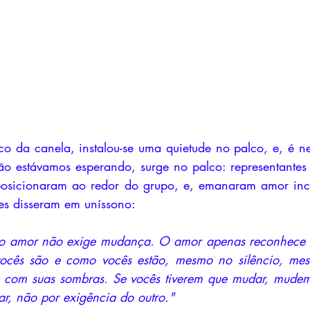
co da canela, instalou-se uma quietude no palco, e, é nes
o estávamos esperando, surge no palco: representantes 
 posicionaram ao redor do grupo, e, emanaram amor inco
les disseram em uníssono:
o amor não exige mudança. O amor apenas reconhece e
cês são e como vocês estão, mesmo no silêncio, mes
 com suas sombras. Se vocês tiverem que mudar, mudem
r, não por exigência do outro."