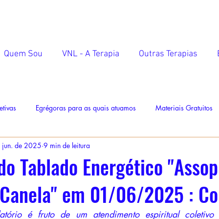
Quem Sou
VNL - A Terapia
Outras Terapias
etivas
Egrégoras para as quais atuamos
Materiais Gratuitos
 jun. de 2025
9 min de leitura
do Tablado Energético "Assop
 Canela" em 01/06/2025 : Co
latório é fruto de um atendimento espiritual coletivo