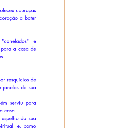
oleceu couraças 
coração a bater 
"canelados" e 
 para a casa de 
s. 
r resquícios de 
janelas de sua 
ém serviu para 
da casa.
espelho da sua 
ritual, e, como 