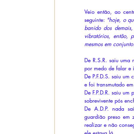
Veio então, ao cent
seguinte: 
"hoje, o q
banido dos demais,
vibratórios, então,
mesmos em conjunto
De R.S.R. saiu uma n
por medo de falar e 
De P.F.D.S. saiu um 
e foi transmutado e
De F.P.D.R. saiu um 
sobrevivente pós enc
De A.D.P. nada sai
guardião preso em z
realizar e não conseg
ele estava lá.