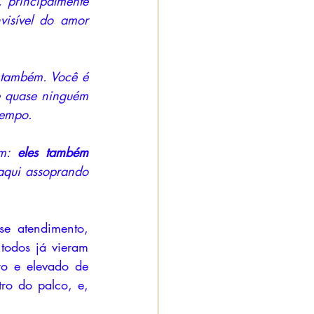
 principalmente 
isível do amor 
 também. Você é 
e quase ninguém 
tempo. 
m: 
eles também 
aqui assoprando 
e atendimento, 
todos já vieram 
o e elevado de 
ro do palco, e, 