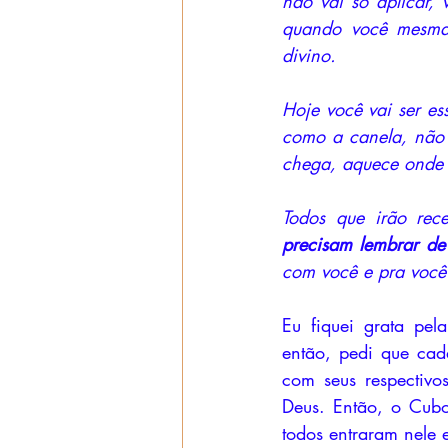
não vai só aplicar, 
quando você mesma f
divino. 
Hoje você vai ser es
como a canela, não 
chega, aquece onde o
Todos que irão rec
precisam lembrar de
com você e pra voc
Eu fiquei grata pel
então, pedi que cada
com seus respectivo
Deus. Então, o Cubo 
todos entraram nele 