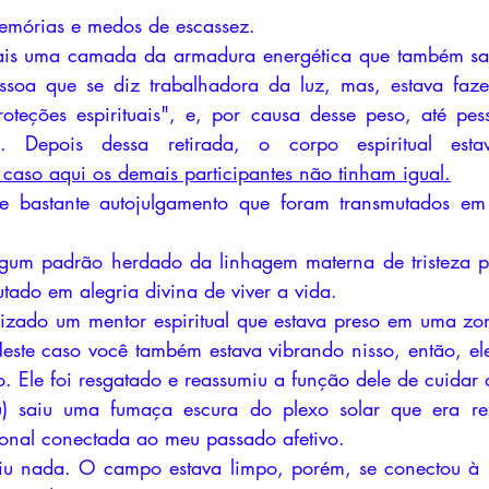
memórias e medos de escassez.
is uma camada da armadura energética que também saiu
soa que se diz trabalhadora da luz, mas, estava faz
oteções espirituais", e, por causa desse peso, até pes
 caso aqui os demais participantes não tinham igual.
-se bastante autojulgamento que foram transmutados em 
gum padrão herdado da linhagem materna de tristeza pr
utado em alegria divina de viver a vida.
lizado um mentor espiritual que estava preso em uma zo
este caso você também estava vibrando nisso, então, el
o. Ele foi resgatado e reassumiu a função dele de cuidar 
u) saiu uma fumaça escura do plexo solar que era re
onal conectada ao meu passado afetivo. 
u nada. O campo estava limpo, porém, se conectou à u