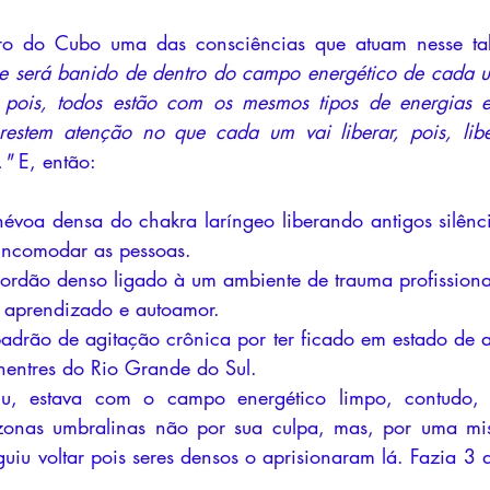
ro do Cubo uma das consciências que atuam nesse tab
ue será banido de dentro do campo energético de cada u
 pois, todos estão com os mesmos tipos de energias 
 prestem atenção no que cada um vai liberar, pois, lib
."
 E, então:
évoa densa do chakra laríngeo liberando antigos silênci
incomodar as pessoas. 
cordão denso ligado à um ambiente de trauma profissiona
m aprendizado e autoamor.
padrão de agitação crônica por ter ficado em estado de a
hentres do Rio Grande do Sul.
u, estava com o campo energético limpo, contudo, 
onas umbralinas não por sua culpa, mas, por uma miss
uiu voltar pois seres densos o aprisionaram lá. Fazia 3 d