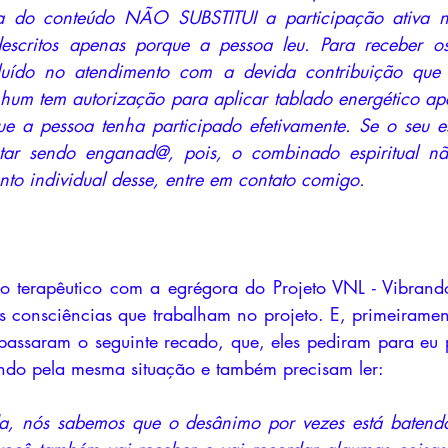
ura do conteúdo NÃO SUBSTITUI a participação ativa ne
 descritos apenas porque a pessoa leu. Para receber os
cluído no atendimento com a devida contribuição que 
nhum tem autorização para aplicar tablado energético ape
ue a pessoa tenha participado efetivamente. Se o seu e
tar sendo enganad@, pois, o combinado espiritual nã
to individual desse, entre em contato comigo.
o terapêutico com a egrégora do Projeto VNL - Vibrando
s consciências que trabalham no projeto. E, primeirament
passaram o seguinte recado, que, eles pediram para eu po
ando pela mesma situação e também precisam ler:
da, nós sabemos que o desânimo por vezes está batendo,