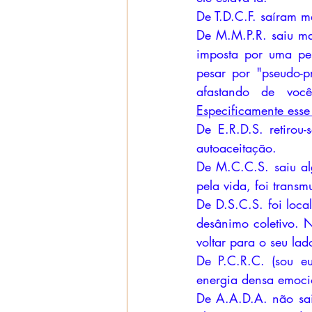
De T.D.C.F. saíram 
De M.M.P.R. saiu ma
imposta por uma pes
pesar por "pseudo-pr
Especificamente esse
De E.R.D.S. retirou
autoaceitação.
De M.C.C.S. saiu al
pela vida, foi transm
De D.S.C.S. foi loca
desânimo coletivo. N
voltar para o seu lad
De P.C.R.C. (sou e
energia densa emoci
De A.A.D.A. não sai