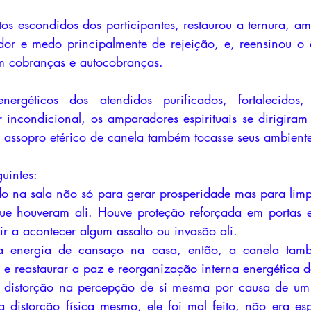
os escondidos dos participantes, restaurou a ternura, am
dor e medo principalmente de rejeição, e, reensinou o 
em cobranças e autocobranças. 
géticos dos atendidos purificados, fortalecidos, 
incondicional, os amparadores espirituais se dirigiram
assopro etérico de canela também tocasse seus ambiente
uintes:
ado na sala não só para gerar prosperidade mas para limpa
ue houveram ali. Houve proteção reforçada em portas e 
ir a acontecer algum assalto ou invasão ali. 
ta energia de cansaço na casa, então, a canela tamb
 e reastaurar a paz e reorganização interna energética 
 distorção na percepção de si mesma por causa de um 
 distorção física mesmo, ele foi mal feito, não era espi