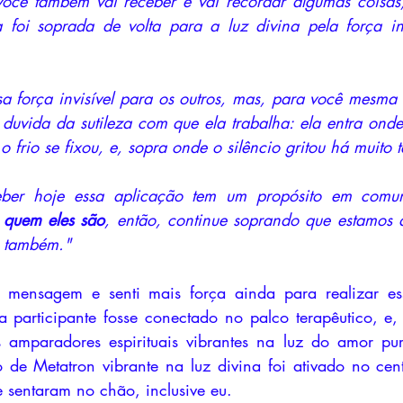
você também vai receber e vai recordar algumas coisas,
oi soprada de volta para a luz divina pela força inv
sa força invisível para os outros, mas, para você mesma
duvida da sutileza com que ela trabalha: ela entra ond
 frio se fixou, e, sopra onde o silêncio gritou há muito 
eber hoje essa aplicação tem um propósito em comu
 quem eles são
, então, continue soprando que estamos 
ê também."
a mensagem e senti mais força ainda para realizar ess
 participante fosse conectado no palco terapêutico, e, 
s amparadores espirituais vibrantes na luz do amor pur
de Metatron vibrante na luz divina foi ativado no cent
e sentaram no chão, inclusive eu.