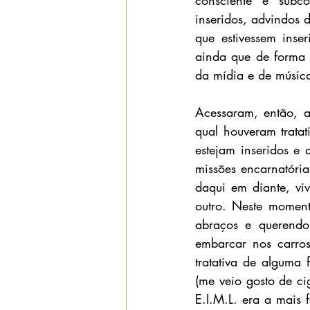
consciente e subcon
inseridos, advindos d
que estivessem inser
ainda que de forma l
da mídia e de músic
Acessaram, então, a
qual houveram tratat
estejam inseridos e
missões encarnatória
daqui em diante, vi
outro. Neste momento
abraços e querendo 
embarcar nos carros
tratativa de alguma 
(me veio gosto de cig
E.I.M.L. era a mais