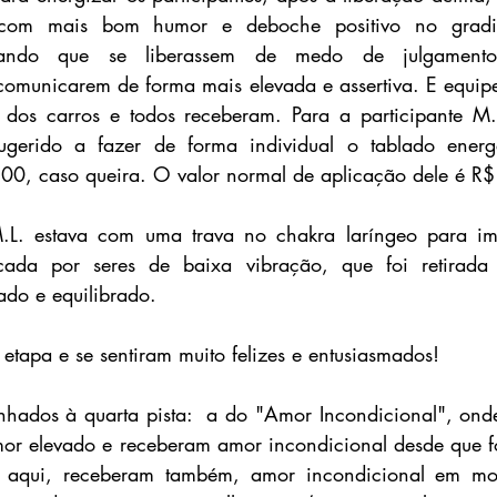
com mais bom humor e deboche positivo no gradien
ciando que se liberassem de medo de julgamento,
comunicarem de forma mais elevada e assertiva. E equipe
 dos carros e todos receberam. Para a participante M.
gerido a fazer de forma individual o tablado energé
0, caso queira. O valor normal de aplicação dele é R
M.L. estava com uma trava no chakra laríngeo para impe
cada por seres de baixa vibração, que foi retirada 
do e equilibrado. 
etapa e se sentiram muito felizes e entusiasmados!
hados à quarta pista:  a do "Amor Incondicional", onde
or elevado e receberam amor incondicional desde que fo
e aqui, receberam também, amor incondicional em mo