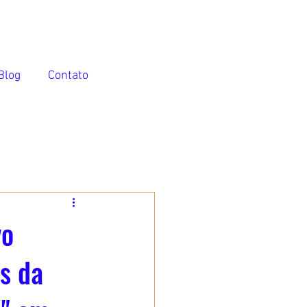
Blog
Contato
vo
s da