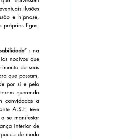
que estivessem 
ventuais ilusões 
são e hipnose, 
 próprios Egos, 
abilidade” : 
na 
ios nocivos que 
rimento de suas 
ara que possam, 
e por si e pelo 
staram querendo 
m convidadas a 
nte A.S.F. teve 
a se manifestar 
ança interior de 
 pouco de medo 