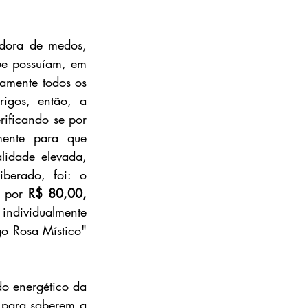
adora de medos, 
ue possuíam, em 
amente todos os 
igos, então, a 
ificando se por 
mente para que 
lidade elevada, 
berado, foi: o 
 por 
R$ 80,00, 
ndividualmente 
 Rosa Místico" 
o energético da 
 para saberem a 