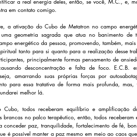
ificar a real energia deles, então, se você, M.C., e, ma
entra em contato comigo.
te, a ativação do Cubo de Metatron no campo energéti
é uma geometria sagrada que atua no banimento de t
campo energético da pessoa, promovendo, também, mais c
iritual tanto para si quanto para a realização desse trab
icipantes, principalmente formas pensamento de ansieda
ausando desconcentração e falta de foco. E.C.B. e
eja, amarrando suas próprias forças por autosabotag
nto para essa tratativa de forma mais profunda, mas, 
undarei melhor lá. 
 Cubo, todos receberam equilíbrio e amplificação da
 brancas no palco terapêutico, então, todos receberam 
 conceder paz, tranquilidade, fortalecimento de fé, bo
que é possível manter a paz mesmo em meio ao caos que 