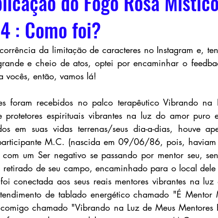
plicação do Fogo Rosa Místic
4 : Como foi?
orrência da limitação de caracteres no Instagram e, ten
grande e cheio de atos, optei por encaminhar o feedbac
a vocês, então, vamos lá!
tes foram recebidos no palco terapêutico Vibrando na L
protetores espirituais vibrantes na luz do amor puro e
os em suas vidas terrenas/seus dia-a-dias, houve ape
participante M.C. (nascida em 09/06/86, pois, haviam 
ava com um Ser negativo se passando por mentor seu, se
oi retirado de seu campo, encaminhado para o local dele
foi conectada aos seus reais mentores vibrantes na luz
atendimento de tablado energético chamado "É Mentor
 comigo chamado "Vibrando na Luz de Meus Mentores Esp