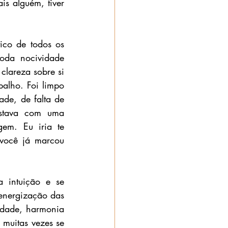
is alguém, tiver 
co de todos os 
oda nocividade 
lareza sobre si 
alho. Foi limpo 
de, de falta de 
stava com uma 
em. Eu iria te 
você já marcou 
 intuição e se 
energização das 
ndade, harmonia 
muitas vezes se 