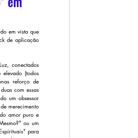
o" em
do em vista que 
k de aplicação 
uz, conectados 
 elevado (todos 
nas reforço de 
duas com essas 
ndo um obsessor 
 de merecimento 
 do amor puro e 
 Mesmo?" ou um 
irituais" para 