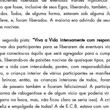
scientes liberadas de eventuais transes hipnóticos 
o que fosse, inclusive de seus Egos, liberando, também, e
idos.
 Todos, de alguma forma, estavam sob alguma ilu
eve, e, foram liberados.
A maioria era advindo de seus
as 
nocivas.
 segunda pista:
 “Viva a Vida intensamente com respons
ivas dos participantes para se liberarem de eventuais víc
 que conectou-os àquilo que será agregador para o cump
s, liberando-os de paixões nocivas de quaisquer tipos, p
ver a vida com intensidade, porém, com responsabilidad
, a criança interior de vários participantes se manife
brincar, então, as crianças interiores de todos, fora
 de passeio também e ficaram felicíssimas! A participa
forma de rabugentisse e de algum vício que poderia vir 
arro na boca, mas, não ficou claro se seria isso). A cri
 feliz e empolgada de todas! A de E.C.B. estava com um