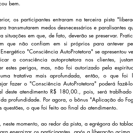
icou bem.
erior, os participantes entraram na terceira pista "liber
ara transmutarem medos desnecessários e paralisantes q
a situações em que, de fato, deverão se preservar. Pratic
ram que não confiam em si próprios para antever per
Energético "Consciência AutoProtetora" se apresentou ver
icar a consciência autoprotetora nos clientes, justa
 estes perigos, mas, não foi autorizado pela espiritua
uma tratativa mais aprofundada, então, o que foi li
ejar fazer o "Consciência AutoProtetora" poderá fazê-lo
l deste atendimento R$ 180,00., pois, será trablhado i
da profundidade. Por agora, o bônus "Aplicação do Fogo
 questões, o que foi feito ao final do atendimento.
, neste momento, ao redor da pista, a egrégora do tablad
ra energizar os participantes, após a liberação acima,