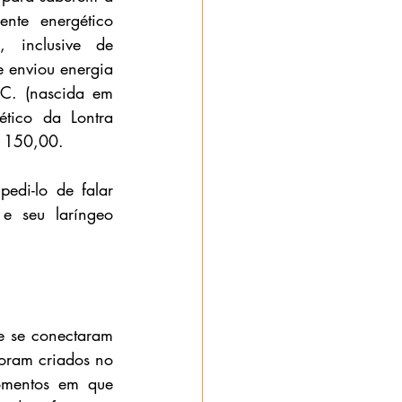
te energético 
 inclusive de 
 enviou energia 
C. (nascida em 
tico da Lontra 
$ 150,00. 
di-lo de falar 
e seu laríngeo 
 se conectaram 
ram criados no 
mentos em que 