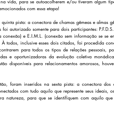
na vida, para se autoacolherem e/ou tiveram algum tipo
 emocionados com essa etapa! 
a quinta pista: a conectora de chamas gêmeas e almas g
oi autorizado somente para dois participantes: P.F.D.S. 
a conexão) e E.I.M.L. (conexão sem informação se se en
À todos, inclusive esses dois citados, foi procedida co
ontrarem para todos os tipos de relações pessoais, poi
das e oportunizadoras da evolução coletiva monádica 
stão disponíveis para relacionamentos amorosos, houve
ntão, foram inseridos na sexta pista: a conectora dos 
ectados com tudo aquilo que represente seus ideais, os
ra natureza, para que se identifiquem com aquilo que 