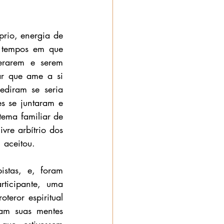
rio, energia de 
 tempos em que 
erarem e serem 
ar que ame a si 
diram se seria 
es se juntaram e 
ema familiar de 
re arbítrio dos 
 aceitou. 
stas, e, foram 
ticipante, uma 
eror espiritual 
am suas mentes 