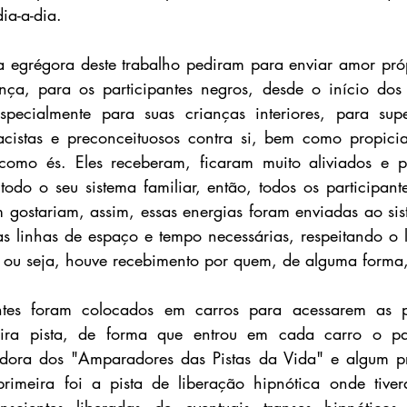
ia-a-dia. 
 egrégora deste trabalho pediram para enviar amor próp
nça, para os participantes negros, desde o início dos
specialmente para suas crianças interiores, para sup
racistas e preconceituosos contra si, bem como propici
como és. Eles receberam, ficaram muito aliviados e pe
todo o seu sistema familiar, então, todos os participant
gostariam, assim, essas energias foram enviadas ao sist
 linhas de espaço e tempo necessárias, respeitando o liv
 ou seja, houve recebimento por quem, de alguma forma,
ntes foram colocados em carros para acessarem as pi
ira pista, de forma que entrou em cada carro o par
dora dos "Amparadores das Pistas da Vida" e algum prot
primeira foi a pista de liberação hipnótica onde tiver