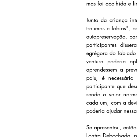
mas foi acolhida e f
Junto da criança int
traumas e fobias", p
autopreservação, par
participantes disse
egrégora do Tablado 
ventura poderia apl
aprendessem a prever
pois, é necessário 
participante que des
sendo o valor norma
cada um, com a devi
poderia ajudar nessas
Se apresentou, então
Lontra Debochada, pa