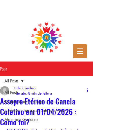
Post
All Posts
Paula Carolina
All Posts
7 de abr.
8 min de leitura
Assopro Etérico de Canela
Relatórios de Aplicações Coletivas
Coletivo em 01/04/2026 :
Egrégoras para as quais atuamos
Como foi?
Materiais Gratuitos