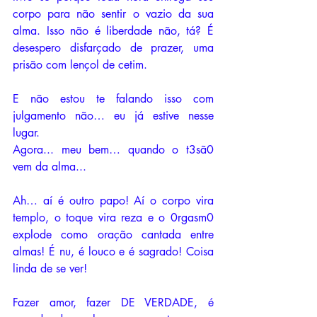
corpo para não sentir o vazio da sua 
alma. Isso não é liberdade não, tá? É 
desespero disfarçado de prazer, uma 
prisão com lençol de cetim.
E não estou te falando isso com 
julgamento não… eu já estive nesse 
lugar.
Agora... meu bem… quando o t3sã0 
vem da alma...
Ah… aí é outro papo! Aí o corpo vira 
templo, o toque vira reza e o 0rgasm0 
explode como oração cantada entre 
almas! É nu, é louco e é sagrado! Coisa 
linda de se ver!
Fazer amor, fazer DE VERDADE, é 