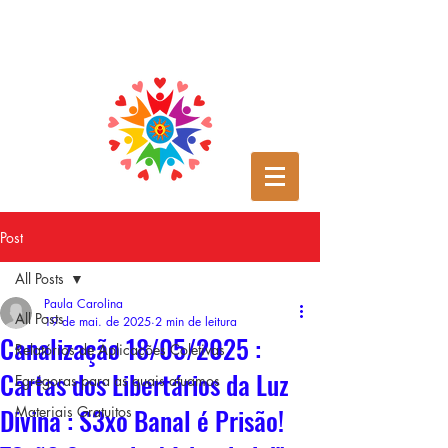
Post
All Posts
Paula Carolina
All Posts
19 de mai. de 2025
2 min de leitura
Canalização 18/05/2025 :
Relatórios de Aplicações Coletivas
Cartas dos Libertários da Luz
Egrégoras para as quais atuamos
Divina : S3xo Banal é Prisão!
Materiais Gratuitos