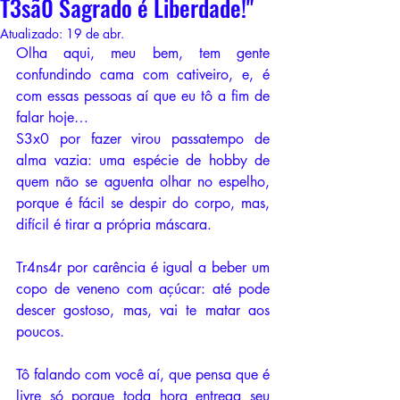
T3sã0 Sagrado é Liberdade!"
Atualizado:
19 de abr.
Olha aqui, meu bem, tem gente 
confundindo cama com cativeiro, e, é 
com essas pessoas aí que eu tô a fim de 
falar hoje…
S3x0 por fazer virou passatempo de 
alma vazia: uma espécie de hobby de 
quem não se aguenta olhar no espelho, 
porque é fácil se despir do corpo, mas, 
difícil é tirar a própria máscara.
Tr4ns4r por carência é igual a beber um 
copo de veneno com açúcar: até pode 
descer gostoso, mas, vai te matar aos 
poucos.
Tô falando com você aí, que pensa que é 
livre só porque toda hora entrega seu 