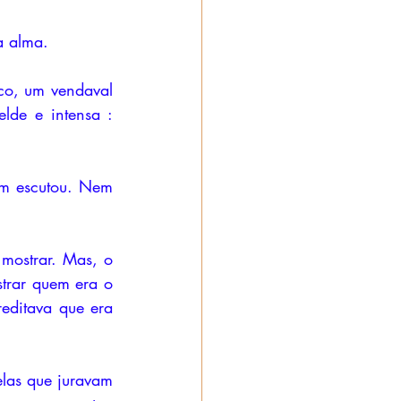
a alma.
co, um vendaval 
lde e intensa : 
m escutou. Nem 
mostrar. Mas, o 
strar quem era o 
ditava que era 
las que juravam 