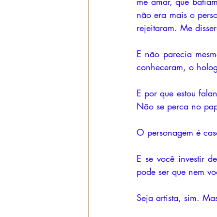
me amar, que batiam
não era mais o perso
rejeitaram. Me disse
E não parecia mesmo
conheceram, o holog
E por que estou falan
Não se perca no pap
O personagem é casca
E se você investir d
pode ser que nem voc
Seja artista, sim. M