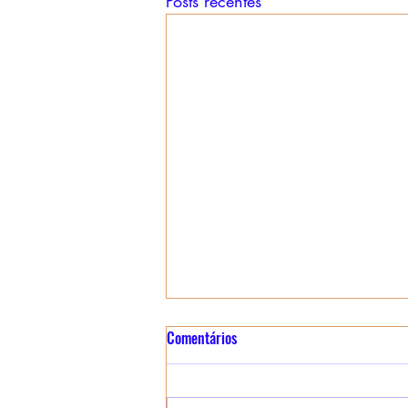
Posts recentes
Relatório Performático de
Comentários
Aplicação Coletiva do Assopro
Etérico de Canela - Edição
RELATÓRIO PERFORMÁTICO :
Especial - 01/08/2026