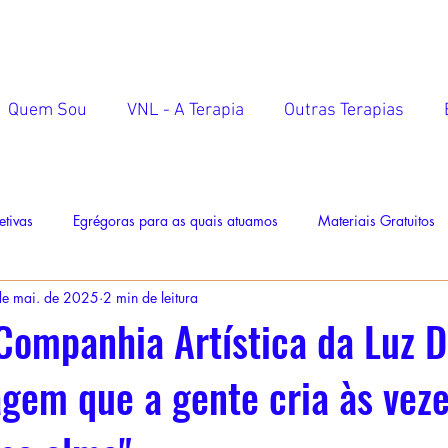
Quem Sou
VNL - A Terapia
Outras Terapias
etivas
Egrégoras para as quais atuamos
Materiais Gratuitos
de mai. de 2025
2 min de leitura
Companhia Artística da Luz D
gem que a gente cria às vez