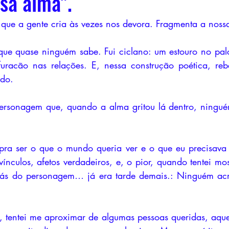
sa alma".
que a gente cria às vezes nos devora. Fragmenta a noss
que quase ninguém sabe. Fui ciclano: um estouro no pal
furacão nas relações. E, nessa construção poética, rebe
do. 
personagem que, quando a alma gritou lá dentro, ningué
pra ser o que o mundo queria ver e o que eu precisava 
 vínculos, afetos verdadeiros, e, o pior, quando tentei mo
trás do personagem… já era tarde demais.: Ninguém acre
 tentei me aproximar de algumas pessoas queridas, aque