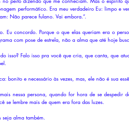
 no peito dizendo que me conheciam. Mas o espírito que
nagem performático. Era meu verdadeiro Eu: limpo e verd
ram: Não parece fulano. Vai embora.”. 
. Eu concordo. Porque o que elas queriam era o perso
rama com pose de estrela, não a alma que até hoje bus
do isso? Falo isso pra você que cria, que canta, que atu
el. 
: bonito e necessário às vezes, mas, ele não é sua essê
emais nessa persona, quando for hora de se despedir do
ê se lembre mais de quem era fora das luzes.
as seja alma também.