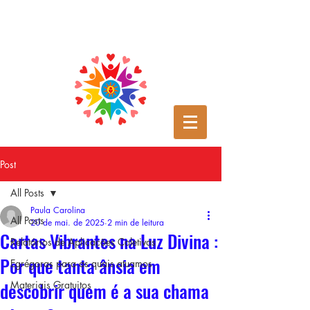
Post
All Posts
Paula Carolina
All Posts
20 de mai. de 2025
2 min de leitura
Cartas Vibrantes na Luz Divina :
Relatórios de Aplicações Coletivas
Por que tanta ânsia em
Egrégoras para as quais atuamos
descobrir quem é a sua chama
Materiais Gratuitos