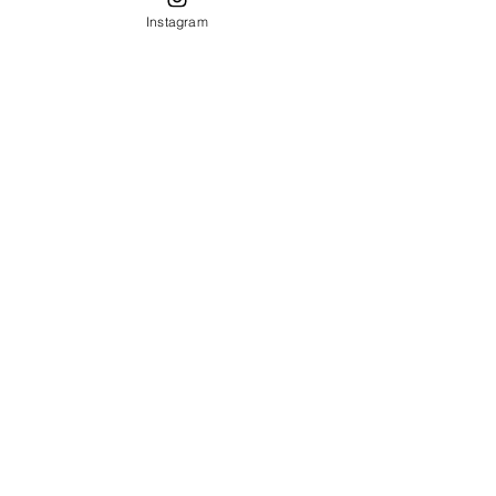
Instagram
desencarnada.
20/05/2025.
Posts recentes
Ver tudo