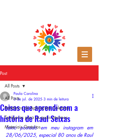
Post
All Posts
Paula Carolina
All Posts
3 de jul. de 2025
3 min de leitura
Coisas que aprendi com a
Relatórios de Aplicações Coletivas
história de Raul Seixas
Egrégoras para as quais atuamos
Materiais Gratuitos
Texto postado em meu instagram em 
28/06/2025, especial 80 anos de Raul 