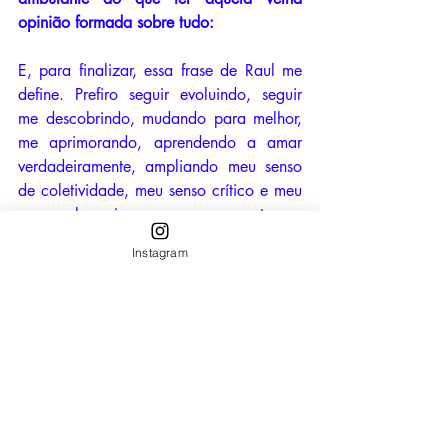
opinião formada sobre tudo:
E, para finalizar, essa frase de Raul me 
define. Prefiro seguir evoluindo, seguir 
me descobrindo, mudando para melhor, 
me aprimorando, aprendendo a amar 
verdadeiramente, ampliando meu senso 
de coletividade, meu senso crítico e meu 
senso sobre mim mesma, a me manter em 
padrões impostos que não me definem.
Instagram
Hoje, 28 de junho, completam 80 anos 
que Raulzito chegou a este plano lá em 
Salvador: essa alma que se negou a ser 
domesticada, que revolucionou o rock 
brasileiro, a sociedade e transformou 