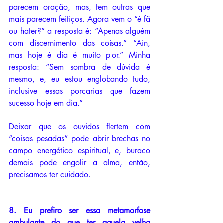
parecem oração, mas, tem outras que 
mais parecem feitiços. Agora vem o “é fã 
ou hater?” a resposta é: “Apenas alguém 
com discernimento das coisas.” “Ain, 
mas hoje é dia é muito pior.” Minha 
resposta: “Sem sombra de dúvida é 
mesmo, e, eu estou englobando tudo, 
inclusive essas porcarias que fazem 
sucesso hoje em dia.”
Deixar que os ouvidos flertem com 
“coisas pesadas” pode abrir brechas no 
campo energético espiritual, e, buraco 
demais pode engolir a alma, então, 
precisamos ter cuidado.
8. Eu prefiro ser essa metamorfose 
ambulante do que ter aquela velha 