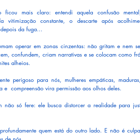
o ficou mais claro: entendi aquela confusão mental,
uela vitimização constante, o descarte após acolhim
depois da fuga... 
umam operar em zonas cinzentas: não gritam e nem s
rcem, confundem, criam narrativas e se colocam como frág
ites alheios. 
ente perigoso para nós, mulheres empáticas, maduras, 
a e  compreensão vira permissão aos olhos deles. 
não só fere: ele busca distorcer a realidade para justi
 profundamente quem está do outro lado. E não é culpa 
s de nós.