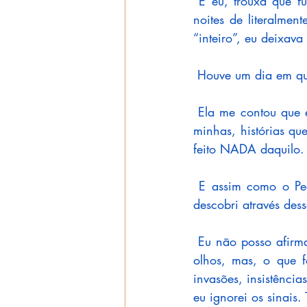
 E eu, trouxa que f
noites de literalmen
“inteiro”, eu deixava 
 Houve um dia em qu
 Ela me contou que 
minhas, histórias q
feito NADA daquilo. 
 E assim como o Ped
descobri através de
 Eu não posso afirm
olhos, mas, o que f
invasões, insistência
eu ignorei os sinais