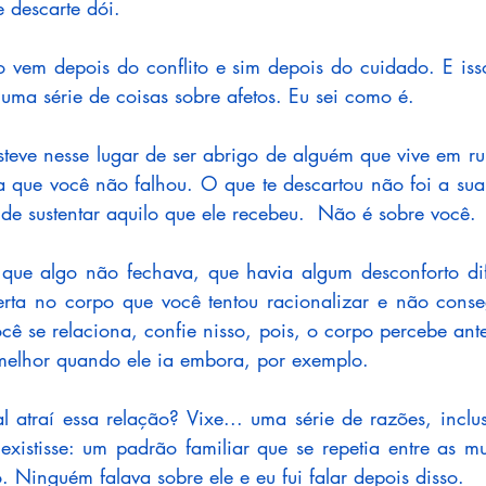
e descarte dói. 
 vem depois do conflito e sim depois do cuidado. E isso
 uma série de coisas sobre afetos. Eu sei como é.
esteve nesse lugar de ser abrigo de alguém que vive em ru
a que você não falhou. O que te descartou não foi a sua 
de sustentar aquilo que ele recebeu.  Não é sobre você. 
 que algo não fechava, que havia algum desconforto difíc
rta no corpo que você tentou racionalizar e não conseg
 se relaciona, confie nisso, pois, o corpo percebe ante
 melhor quando ele ia embora, por exemplo.
l atraí essa relação? Vixe... uma série de razões, inclus
existisse: um padrão familiar que se repetia entre as mu
o. Ninguém falava sobre ele e eu fui falar depois disso.