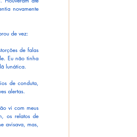
a. Houveram até 
entia novamente 
brou de vez:
rções de falas 
. Eu não tinha 
ã lunática.
os de conduta, 
s alertas.
não vi com meus 
 os relatos de 
me avisava, mas, 