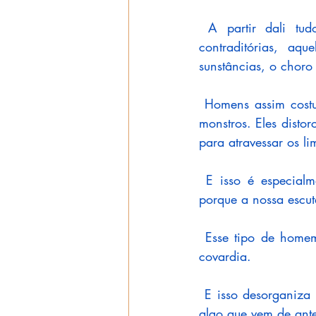
 A partir dali tud
contraditórias, aq
sunstâncias, o choro 
 Homens assim cost
monstros. Eles disto
para atravessar os lim
 E isso é especialm
porque a nossa escut
 Esse tipo de homem 
covardia. 
 E isso desorganiza
algo que vem de ante