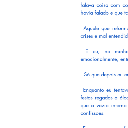
falava coisa com co
havia falado e que t
 Aquele que reformu
crises e mal entendi
 E eu, na minha t
emocionalmente, entr
  Só que depois eu e
 Enquanto eu tentav
festas regadas a álco
que o vazio interno
confissões. 