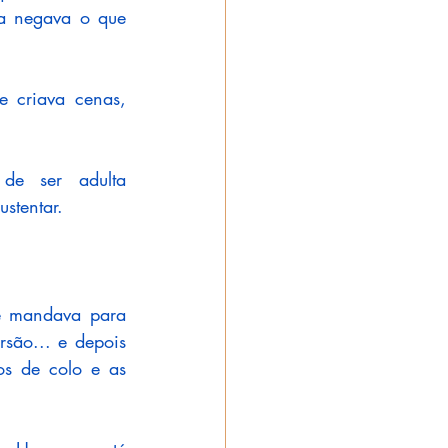
a negava o que 
 criava cenas, 
.
e ser adulta 
stentar.
e mandava para 
rsão... e depois 
s de colo e as 