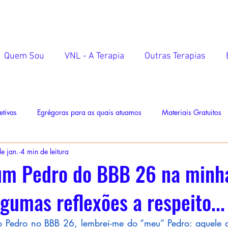
Quem Sou
VNL - A Terapia
Outras Terapias
etivas
Egrégoras para as quais atuamos
Materiais Gratuitos
e jan.
4 min de leitura
 um Pedro do BBB 26 na minha
lgumas reflexões a respeito...
do Pedro no BBB 26, lembrei-me do “meu” Pedro: aquele 