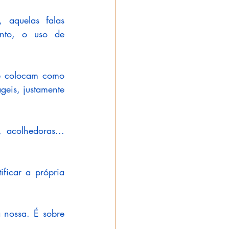
 aquelas falas 
ento, o uso de 
e colocam como 
eis, justamente 
acolhedoras... 
ficar a própria 
nossa. É sobre 