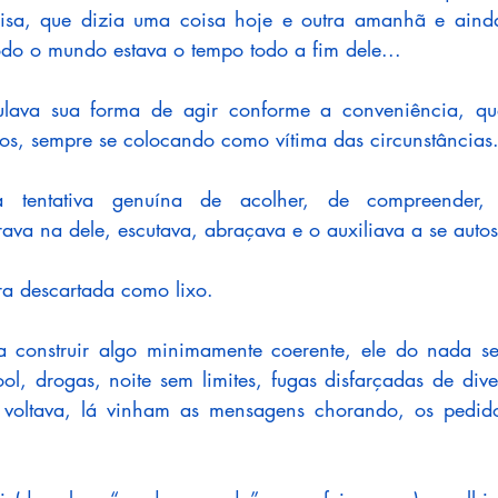
isa, que dizia uma coisa hoje e outra amanhã e aind
odo o mundo estava o tempo todo a fim dele... 
lava sua forma de agir conforme a conveniência, que
dos, sempre se colocando como vítima das circunstâncias
entativa genuína de acolher, de compreender, d
ava na dele, escutava, abraçava e o auxiliava a se autosu
ra descartada como lixo. 
a construir algo minimamente coerente, ele do nada s
ol, drogas, noite sem limites, fugas disfarçadas de dive
 voltava, lá vinham as mensagens chorando, os pedido