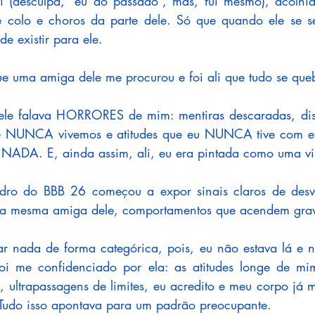
ui (desculpa, “eu do passado”, mas, fui mesmo), acolhi
te colo e choros da parte dele. Só que quando ele se s
de existir para ele. 
e uma amiga dele me procurou e foi ali que tudo se que
ele falava HORRORES de mim: mentiras descaradas, disto
ue NUNCA vivemos e atitudes que eu NUNCA tive com ele
NADA. E, ainda assim, ali, eu era pintada como uma vil
ro do BBB 26 começou a expor sinais claros de desvi
ssa mesma amiga dele, comportamentos que acendem grave
ar nada de forma categórica, pois, eu não estava lá e 
oi me confidenciado por ela: as atitudes longe de mim,
s, ultrapassagens de limites, eu acredito e meu corpo já 
. Tudo isso apontava para um padrão preocupante. 