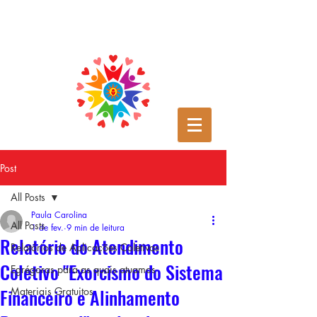
Post
All Posts
Paula Carolina
All Posts
1 de fev.
9 min de leitura
Relatório do Atendimento
Relatórios de Aplicações Coletivas
Coletivo "Exorcismo do Sistema
Egrégoras para as quais atuamos
Financeiro e Alinhamento
Materiais Gratuitos