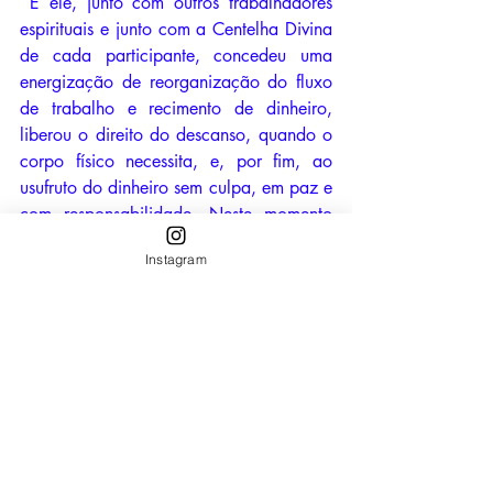
 E ele, junto com outros trabalhadores 
espirituais e junto com a Centelha Divina 
de cada participante, concedeu uma 
energização de reorganização do fluxo 
de trabalho e recimento de dinheiro, 
liberou o direito do descanso, quando o 
corpo físico necessita, e, por fim, ao 
usufruto do dinheiro sem culpa, em paz e 
com responsabilidade. Neste momento 
todos sentiram se amplificar o senso de 
Instagram
merecimento e o prazer pela vida. 
 Alguns receberam aqui insights sobre 
planejamentos futuros. 
 O dinheiro foi reprogramado como 
resultado das ações efetuadas de acordo 
com os anseios da própria alma.