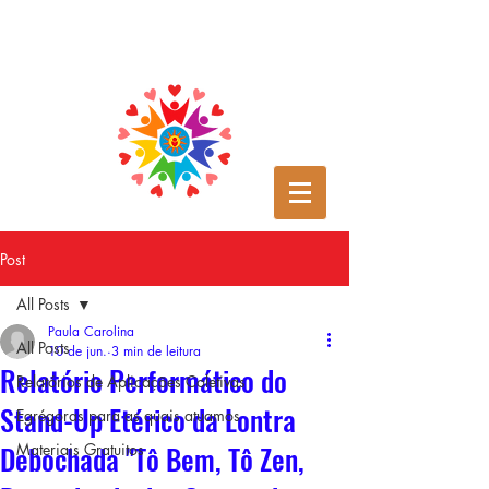
Post
All Posts
Paula Carolina
All Posts
10 de jun.
3 min de leitura
Relatório Performático do
Relatórios de Aplicações Coletivas
Stand-Up Etérico da Lontra
Egrégoras para as quais atuamos
Debochada "Tô Bem, Tô Zen,
Materiais Gratuitos