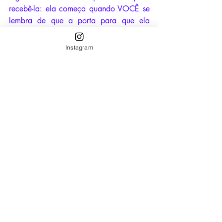
recebê-la: ela começa quando VOCÊ se 
lembra de que a porta para que ela 
entre, não está trancada.
Instagram
E, como diria a própria Lontra 
Debochada, antes de abrir oficialmente 
as cortinas: 
"Se o universo quisesse 
MESMO que você dependesse de 
terceiros para acessar a própria 
abundância, ele teria instalado um 
guichê de atendimento. Felizmente, a 
centelha divina não trabalha com senha 
preferencial!" 
Agora, daqui adiante, só tem acesso 
quem fez a contribuição para participar. 
O link para baixar o arquivo está aqui, 
e, usem a senha que foi recebida no 