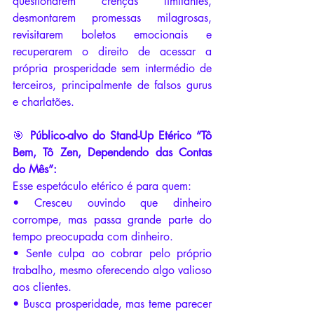
questionarem crenças limitantes, 
desmontarem promessas milagrosas, 
revisitarem boletos emocionais e 
recuperarem o direito de acessar a 
própria prosperidade sem intermédio de 
terceiros, principalmente de falsos gurus 
e charlatões.
🎯 
Público-alvo do Stand-Up Etérico “Tô 
Bem, Tô Zen, Dependendo das Contas 
do Mês”:
Esse espetáculo etérico é para quem:
• Cresceu ouvindo que dinheiro 
corrompe, mas passa grande parte do 
tempo preocupada com dinheiro.
• Sente culpa ao cobrar pelo próprio 
trabalho, mesmo oferecendo algo valioso 
aos clientes.
• Busca prosperidade, mas teme parecer 