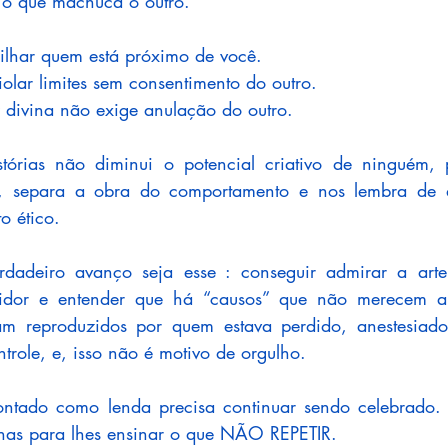
 o que machuca o outro.
ilhar quem está próximo de você.
iolar limites sem consentimento do outro.
z divina não exige anulação do outro.
stórias não diminui o potencial criativo de ninguém, p
, separa a obra do comportamento e nos lembra de q
o ético.
erdadeiro avanço seja esse : conseguir admirar a arte 
stidor e entender que há “causos” que não merecem a
oram reproduzidos por quem estava perdido, anestesiado
trole, e, isso não é motivo de orgulho.
ntado como lenda precisa continuar sendo celebrado. 
enas para lhes ensinar o que NÃO REPETIR.