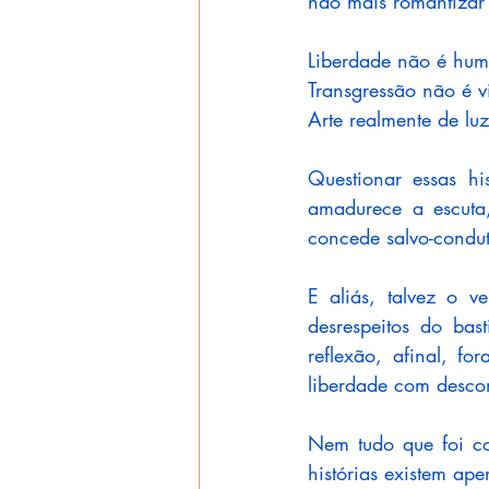
não mais romantizar
Liberdade não é hum
Transgressão não é v
Arte realmente de lu
Questionar essas hi
amadurece a escuta
concede salvo-condut
E aliás, talvez o v
desrespeitos do ba
reflexão, afinal, f
liberdade com descon
Nem tudo que foi co
histórias existem ap