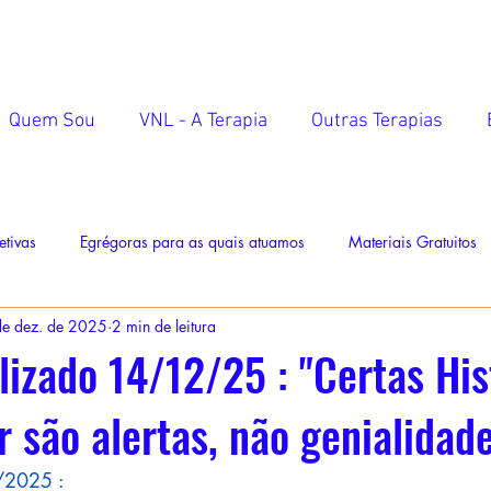
Quem Sou
VNL - A Terapia
Outras Terapias
etivas
Egrégoras para as quais atuamos
Materiais Gratuitos
e dez. de 2025
2 min de leitura
lizado 14/12/25 : "Certas His
r são alertas, não genialidad
/2025 :