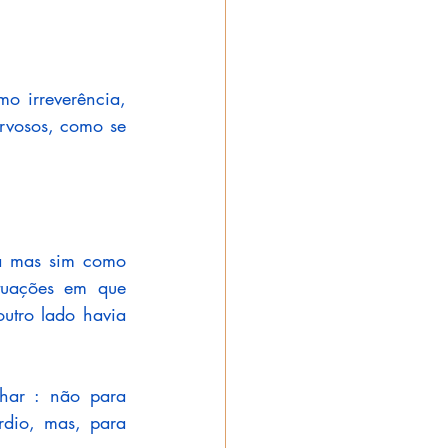
 irreverência, 
ervosos, como se 
a mas sim como 
tuações em que 
utro lado havia 
har : não para 
dio, mas, para 