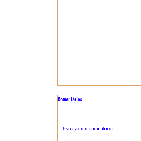
Relatório Performático de
Comentários
Aplicação Coletiva do Assopro
Etérico de Canela - Edição
RELATÓRIO PERFORMÁTICO :
Especial - 01/08/2026
APLICAÇÃO COLETIVA DO
Escreva um comentário
TABLADO ENERGÉTICO
“ASSOPRO ETÉRICO DE