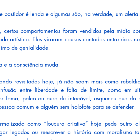
e bastidor é lenda e algumas são, na verdade, um alerta.
, certos comportamentos foram vendidos pela mídia como
ade artística. Eles viraram causos contados entre risos n
nimo de genialidade.
a e a consciência muda.
uando revisitadas hoje, já não soam mais como rebeldi
nfusão entre liberdade e falta de limite, como em si
or fama, palco ou aura de intocável, esqueceu que do o
pessoa comum e alguém sem holofote para se defender.
malizado como “loucura criativa” hoje pede outro ol
gar legados ou reescrever a história com moralismo tar