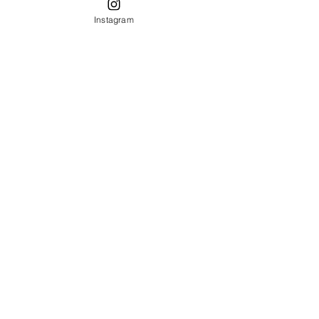
Por Paula Carolina
Instagram
FTHBR 44.531.
14/12/2025.
Posts recentes
Ver tudo