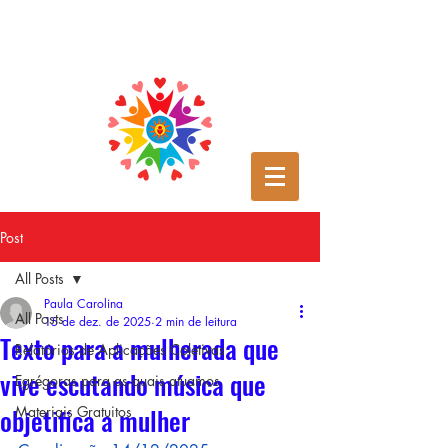
Post
All Posts
Paula Carolina
All Posts
15 de dez. de 2025
2 min de leitura
Texto para a mulherada que
Relatórios de Aplicações Coletivas
vive escutando música que
Egrégoras para as quais atuamos
objetifica a mulher
Materiais Gratuitos