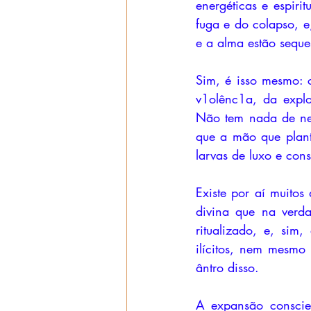
energéticas e espiri
fuga e do colapso, 
e a alma estão seque
Sim, é isso mesmo: c
v1olênc1a, da expl
Não tem nada de neu
que a mão que plant
larvas de luxo e con
Existe por aí muitos
divina que na verda
ritualizado, e, sim
ilícitos, nem mesmo
ântro disso. 
A expansão conscie