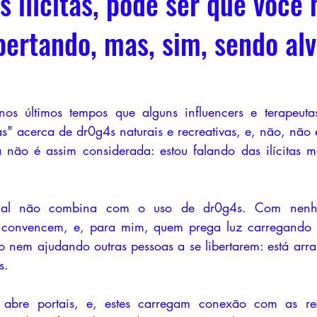
s ilícitas, pode ser que você 
pertando, mas, sim, sendo al
os últimos tempos que alguns influencers e terapeutas 
s" acerca de dr0g4s naturais e recreativas, e, não, não e
a não é assim considerada: estou falando das ilícitas 
itual não combina com o uso de dr0g4s. Com nenh
convencem, e, para mim, quem prega luz carregando o
o nem ajudando outras pessoas a se libertarem: está arra
s.
abre portais, e, estes carregam conexão com as rede