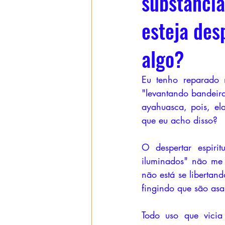
substância
esteja des
algo?
Eu tenho reparado n
"levantando bandeira
ayahuasca, pois, el
que eu acho disso?
O despertar espir
iluminados" não me 
não está se libertand
fingindo que são asa
Todo uso que vicia 