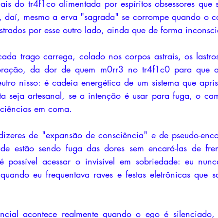
tuais do tr4f1co alimentada por espíritos obsessores que 
e, daí, mesmo a erva "sagrada" se corrompe quando o co
strados por esse outro lado, ainda que de forma inconsci
ada trago carrega, colado nos corpos astrais, os lastros
oração, da dor de quem m0rr3 no tr4f1c0 para que al
tro nisso: é cadeia energética de um sistema que apris
a seja artesanal, se a intenção é usar para fuga, o ca
sciências em coma. 
 dizeres de "expansão de consciência" e de pseudo-enco
de estão sendo fuga das dores sem encará-las de fren
, é possível acessar o invisível em sobriedade: eu nun
 quando eu frequentava raves e festas eletrônicas que 
ncial acontece realmente quando o ego é silenciado,