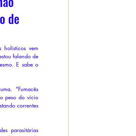
não
vo de
holísticos vem 
stou falando de 
mesmo. E sabe o 
uma. "Fumacês 
 peso do vício 
stando correntes 
s parasitárias 