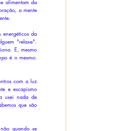
se alimentam da 
ração, a mente 
ente. 
 energéticos da 
guem "relaxe". 
iona. E, mesmo 
mpo é o mesmo: 
ntros com a luz 
te e escapismo 
ca usei nada de 
sabemos que são 
 não quando se 