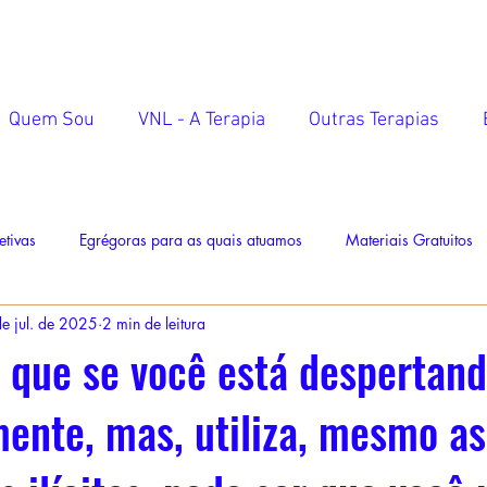
Quem Sou
VNL - A Terapia
Outras Terapias
etivas
Egrégoras para as quais atuamos
Materiais Gratuitos
e jul. de 2025
2 min de leitura
 que se você está despertan
mente, mas, utiliza, mesmo a