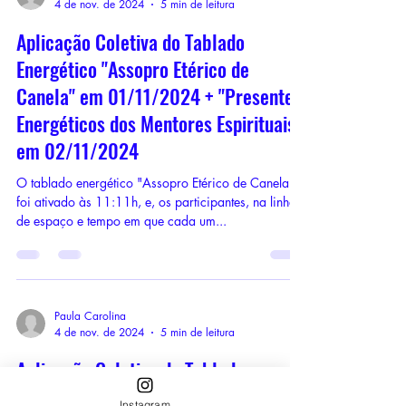
4 de nov. de 2024
5 min de leitura
Aplicação Coletiva do Tablado
Energético "Assopro Etérico de
Canela" em 01/11/2024 + "Presentes
Energéticos dos Mentores Espirituais"
em 02/11/2024
O tablado energético "Assopro Etérico de Canela"
foi ativado às 11:11h, e, os participantes, na linha
de espaço e tempo em que cada um...
Paula Carolina
4 de nov. de 2024
5 min de leitura
Aplicação Coletiva do Tablado
Energético "Especial Sexta-Feira 13"
Instagram