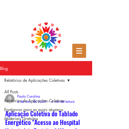
Blog
Relatórios de Aplicações Coletivas
All Posts
Paula Carolina
Relatórios de Aplicações Coletivas
6 de nov. de 2024
4 min de leitura
Egrégoras para as quais atuamos
Aplicação Coletiva do Tablado
Materiais Gratuitos
Energético "Acesso ao Hospital