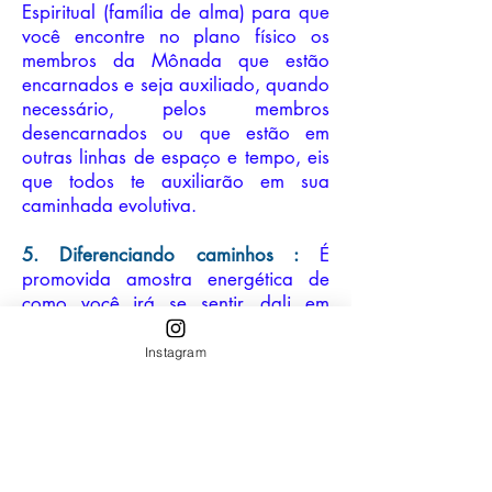
Espiritual (família de alma) para que
você encontre no plano físico os
membros da Mônada que estão
encarnados e seja auxiliado, quando
necessário, pelos membros
desencarnados ou que estão em
outras linhas de espaço e tempo, eis
que todos te auxiliarão em sua
caminhada evolutiva.
5.
Diferenciando caminhos :
É
promovida amos
tra energética de
como você irá se sentir, dali
em
diante, quando transitar por
caminhos que te levam à evolução e
Instagram
quando esses caminhos não te
leverão.
A
prenderá a identificar
como você se sentirá quando os
caminhos que você seguir serão
distrações do Ego e autosabotadores