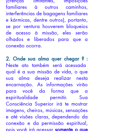
(crenças limitantes, imposições
familiares à outros caminhos,
interferências de bagagens familiares
e kármicas, dentre o
utros), portanto,
se por ventura houverem bloqueios
de acesso à missão, eles serão
olhados e liberados para que a
conexão
ocorra.
2. Onde
sua alma quer chegar ? :
Neste ato também será acessada
qual é a sua missão de vida, o que
su
a alma deseja realizar nesta
encarnação. As informações virão
para você da forma que a
espiritualidade permitir. Sua
Consciência Superior irá te mostrar
imagens, cheiros, músicas, sensações
e até visões claras, dependendo da
conexão e da permissão espiritual,
pois você irá acessar
somente o que