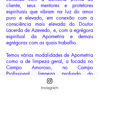
cliente, seus mentores e protetores
espirituais que vibram na luz do amor
puro e elevado, em conexão com a
consciência mais elevada do Doutor
Lacerda de Azevedo, e, com a egrégora
espiritual da Apometria e demais
egrégoras com as quais trabalho.
Temos várias modalidades de Apometria
como a de limpeza geral, a focada no
Campo Amoroso, no Campo
Profissional, limpeza profunda do
Campo Sexual, a de Arcanjo Sandalfon
que envolve, além da limpeza geral,
Instagram
energias nocivas advindas do submundo
artístico e musical, dentre outras
modalides.
A sessão varia de 1:40h a 2h.
Valores sob consulta.