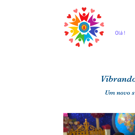
Olá !
Vibrando
U
m novo si