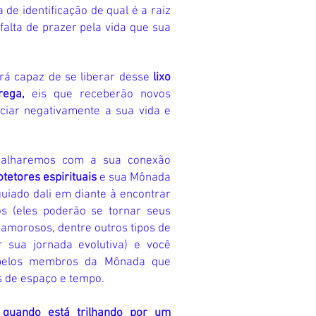
 de identificação de qual é a raiz
 falta de prazer pela vida que sua
erá capaz de se liberar desse
lixo
rrega,
eis que receberão novos
nciar negativamente a sua vida e
abalharemos com a sua conexão
otetores
espirituais
e sua Mônada
guiado dali em diante à encontrar
s (eles poderão se tornar seus
 amorosos, dentre outros tipos de
r sua jornada evolutiva) e você
e pelos membros da Mônada que
s de espaço e tempo.
r quando está
trilhando por um