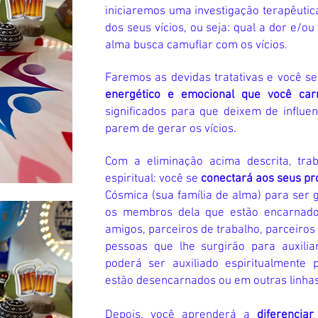
iniciaremos uma investigação terapêutica
dos seus vícios, ou seja: qual a dor e/ou
alma busca camuflar com os vícios.
Faremos as devidas tratativas e você s
energético e emocional que você ca
significados para que deixem de influe
parem de gerar os vícios.
Com a eliminação acim
a descrita, tr
espiritual: você se
conectará aos seus pr
Cósmica (sua família de alma) para ser 
os membros dela que estão encarnado
amigos, parceiros de trabalho, parceiros
pessoas que lhe surgirão para auxilia
poderá ser auxiliado espiritualment
estão desencarnados ou em outras linha
Depois, você aprenderá a
diferencia