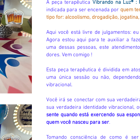
A peça terapêutica
Vibrando na Luz® : 
indicada para ser encenada por
quem tem
tipo for: alcoolismo, drogadição, jogatina,
Aqui você está livre de julgamentos: eu 
Agora estou aqui para te auxiliar a fa
uma dessas pessoas, este atendiment
dores. Vem comigo !
Esta peça terapêutica é dividida em at
uma única sessão ou não, dependendo
vibracional.
Você irá se conectar com sua verdadeir
sua verdadeira identidade vibracional, o
sente quando está exercendo sua espont
quem você nasceu para ser
.
Tomando consciência de como é ser 