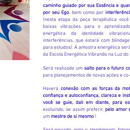
caminho guiado por sua Essência e qua
por seu Ego
, bem como por
interferênc
(nesta etapa da peça terapêutica voc
baixas vibrações para o aprendiza
energética da identidade vibraci
interferências, que estará com blinda
para estudos). A amostra energética se
da Escola Energética Vibrando na Luz do p
Será realizado um
salto para o futuro 
para planejamentos de novas ações e co-c
Haverá
conexão com as forças da mot
confiança e autoconfiança, clareza e ins
você se guie, dali em diante, para o
evoluindo, se assim preferir,
pelo amor 
um
mestre de si mesmo
!