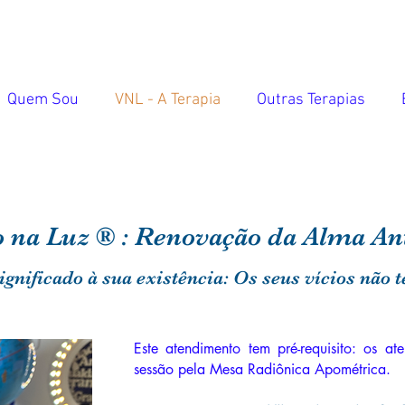
Quem Sou
VNL - A Terapia
Outras Terapias
 na Luz ® : Renovação da Alma
Ant
gnificado à sua existência: Os seus vícios não 
Este atendimento tem pré-requisito: os a
sessão pela Mesa Radiônica Apométrica.