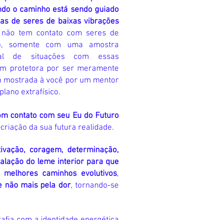
ndo o caminho está sendo guiado
ias de seres de baixas vibrações
ê não tem contato com seres de
do, somente com uma amostra
onal de situações com essas
gem protetora por ser meramente
rá mostrada à você por um mentor
lano extrafísico.
com contato com seu Eu do Futuro
riação da sua futura realidade.
ivação, coragem, determinação,
talação do
leme interior para que
s melhores caminhos evolutivos
,
e não mais pela dor
, tornando-se