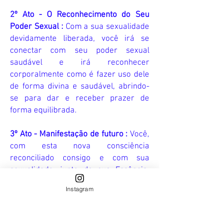
2º Ato - O Reconhecimento do Seu
Poder Sexual :
Com a sua sexualidade
devidamente liberada, você irá se
conectar com seu poder sexual
saudável e irá reconhecer
corporalmente como é fazer uso dele
de forma divina e saudável, abrindo-
se para dar e receber prazer de
forma equilibrada.
3º Ato - Manifestação de futuro :
Você,
com esta nova consciência
reconciliado consigo e com sua
sexualidade, junto de sua Essência,
planejarão um futuro e as ações que
Instagram
serão realizadas para que este futuro
se materialize no plano físico.