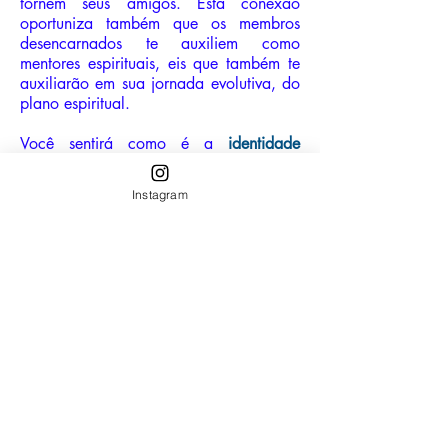
tornem seus amigos. Esta conexão
oportuniza também que os membros
desencarnados te auxiliem como
mentores espirituais, eis que também te
auxiliarão em sua jornada evolutiva, do
plano espiritual.
Você sentirá como é a
identidade
energética, ou seja, como seu corpo
sentirá a energia dos integrantes da
Instagram
Mônada que chegarão até você
, para
que você os reconheça no plano físico
quando eles orbitarem em sua vida.
Ao final da sessão, você receberá uma
fotografia contendo a identidade
energética dos integrantes da Mônada a
qual você poderá se conectar sempre
que necessário para relembrar o que
você acessou na sessão. Como se faz
esta conexão será explicado à você no
final da sessão.