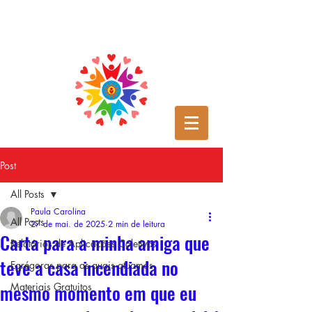
Post
All Posts
Paula Carolina
All Posts
27 de mai. de 2025
2 min de leitura
Carta para a minha amiga que
Relatórios de Aplicações Coletivas
teve a casa incendiada no
Egrégoras para as quais atuamos
mesmo momento em que eu
Materiais Gratuitos