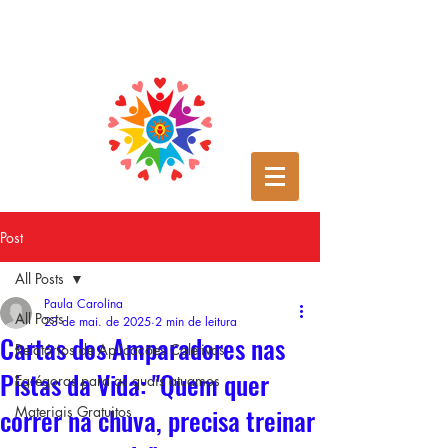
Post
All Posts
Paula Carolina
All Posts
23 de mai. de 2025
2 min de leitura
Cartas dos Amparadores nas
Relatórios de Aplicações Coletivas
Pistas da Vida: "Quem quer
Egrégoras para as quais atuamos
correr na chuva, precisa treinar
Materiais Gratuitos