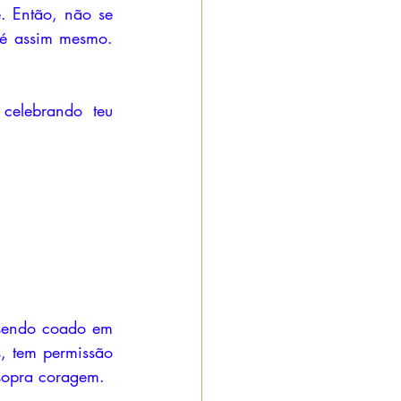
 Então, não se 
é assim mesmo. 
elebrando teu 
 sendo coado em 
, tem permissão 
 sopra coragem.