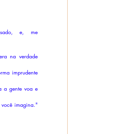
sado, e, me 
era na verdade 
rma imprudente 
 a gente voa e 
 você imagina." 