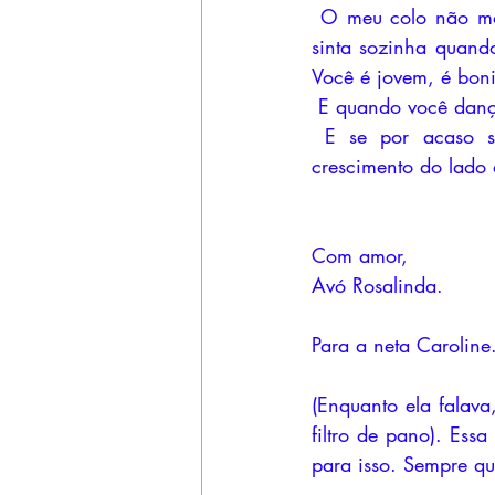
 O meu colo não mor
sinta sozinha quand
Você é jovem, é bonit
 E quando você danç
 E se por acaso s
crescimento do lado 
Com amor,
Avó Rosalinda.
Para a neta Caroline
(Enquanto ela falav
filtro de pano). Ess
para isso. Sempre qu