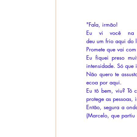
"Fala, irmão!
Eu vi você na 
deu um frio aqui do 
Promete que vai com 
Eu fiquei preso mu
intensidade. Só que 
Não quero te assust
ecoa por aqui.
Eu tô bem, viu? Tô
protege as pessoas, i
Então, segura a onda
(Marcelo, que parti