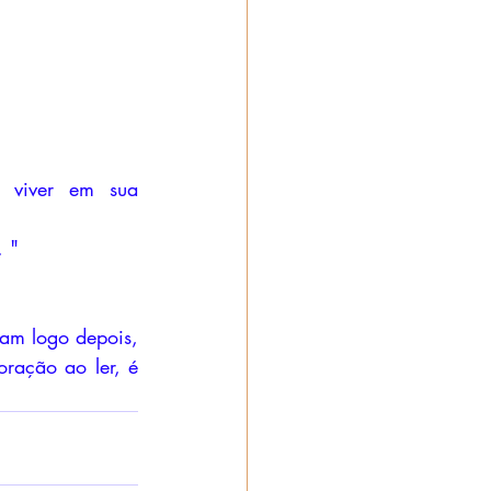
 viver em sua 
. "
m logo depois, 
ração ao ler, é 