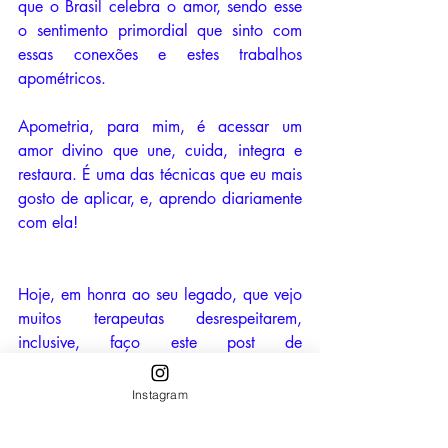
que o Brasil celebra o amor, sendo esse 
o sentimento primordial que sinto com 
essas conexões e estes trabalhos 
apométricos. 
Apometria, para mim, é acessar um 
amor divino que une, cuida, integra e 
restaura. É uma das técnicas que eu mais 
gosto de aplicar, e, aprendo diariamente 
com ela! 
Hoje, em honra ao seu legado, que vejo 
muitos terapeutas desrespeitarem, 
inclusive, faço este post de 
agradecimento por tudo que nos ensinou 
e ainda ensina! 
Instagram
✨ “A alma não adoece sozinha e não se 