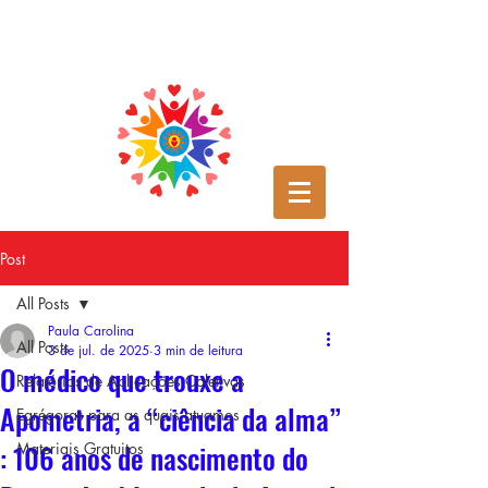
Post
All Posts
Paula Carolina
All Posts
3 de jul. de 2025
3 min de leitura
O médico que trouxe a
Relatórios de Aplicações Coletivas
Apometria, a “ciência da alma”
Egrégoras para as quais atuamos
: 106 anos de nascimento do
Materiais Gratuitos