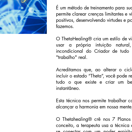
É um método de treinamento para sua
permite clarear crenças limitantes e
positivos, desenvolvendo virtudes e 
fazemos.
O ThetaHealing® cria um estilo de vi
usar a própria intuição natur
incondicional do Criador de tudo
"trabalho" real.
Acreditamos que, ao alterar o cic
incluir o estado “Theta”, você pode re
tudo o que existe e criar um bem
instantâneo.
Esta técnica nos permite trabalhar 
alcançar a harmonia em nossa mente, 
O Thetahealing® crê nos 7 Planos 
conceito, a terapeuta usa a técnica
se conectar com um poder espiritu