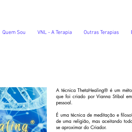
Quem Sou
VNL - A Terapia
Outras Terapias
A técnica ThetaHealing® é um mét
que foi criado por Vianna Stibal e
pessoal.
É uma técnica de meditação e filosofi
de uma religião, mas aceitando toda
se aproximar do Criador.